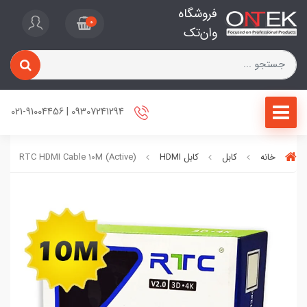
فروشگاه
0
وان‌تک
09307241294 | 021-91004456
خانه
کابل
کابل HDMI
RTC HDMI Cable 10M (Active)