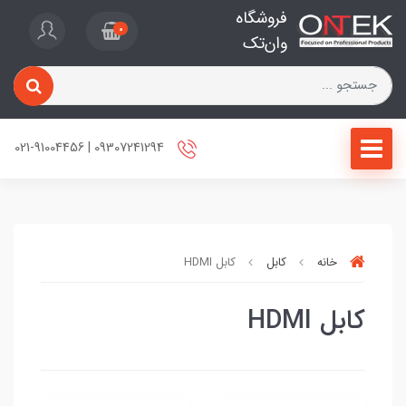
فروشگاه
0
وان‌تک
09307241294 | 021-91004456
خانه
کابل
کابل HDMI
کابل HDMI