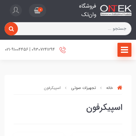
فروشگاه
0
وان‌تک
09307241294 | 021-91004456
خانه
تجهیزات صوتی
اسپیکرفون
اسپیکرفون