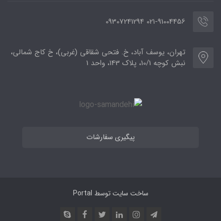
021-91004456 09307241294
تهران، یوسف آباد، خ. فتحی شقاقی (غربی)، خ کاج شمالی،
نبش کوچه 10/1، پلاک 143، واحد 1
پیگیری سفارشات
ساخت سایت توسط
Portal