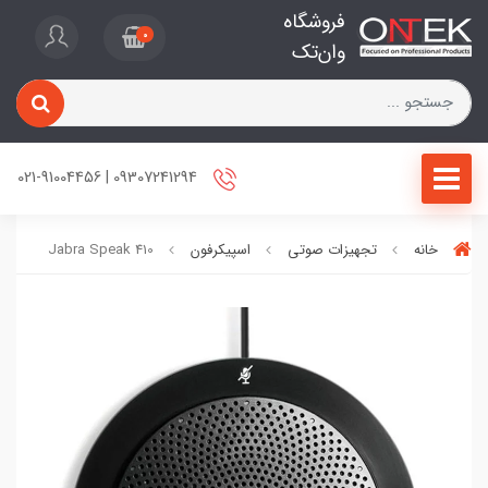
فروشگاه
0
وان‌تک
09307241294 | 021-91004456
خانه
تجهیزات صوتی
اسپیکرفون
Jabra Speak 410