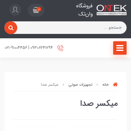
فروشگاه
0
وان‌تک
09307241294 | 021-91004456
خانه
تجهیزات صوتی
میکسر صدا
میکسر صدا