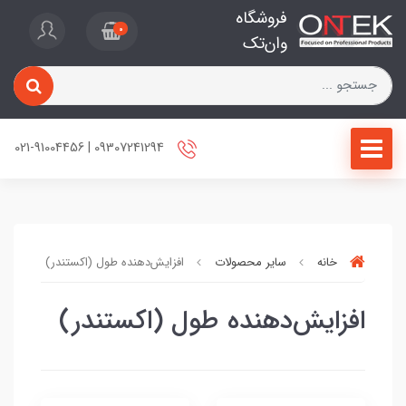
فروشگاه
0
وان‌تک
09307241294 | 021-91004456
خانه
سایر محصولات
افزایش‌دهنده طول (اکستندر)
افزایش‌دهنده طول (اکستندر)