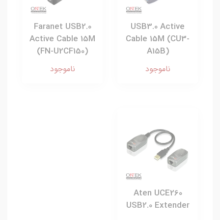
Faranet USB2.0
USB3.0 Active
Active Cable 15M
Cable 15M (CU3-
(FN-U2CF150)
A15B)
ناموجود
ناموجود
Aten UCE260
USB2.0 Extender