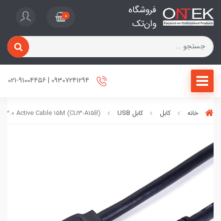
فروشگاه
0
وان‌تک
09307241294 | 021-91004456
خانه
کابل
کابل USB
B3.0 Active Cable 15M (CU3-A15B)