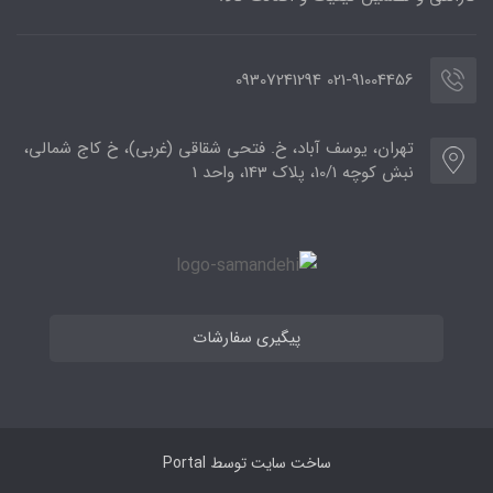
021-91004456 09307241294
تهران، یوسف آباد، خ. فتحی شقاقی (غربی)، خ کاج شمالی،
نبش کوچه 10/1، پلاک 143، واحد 1
پیگیری سفارشات
ساخت سایت توسط
Portal