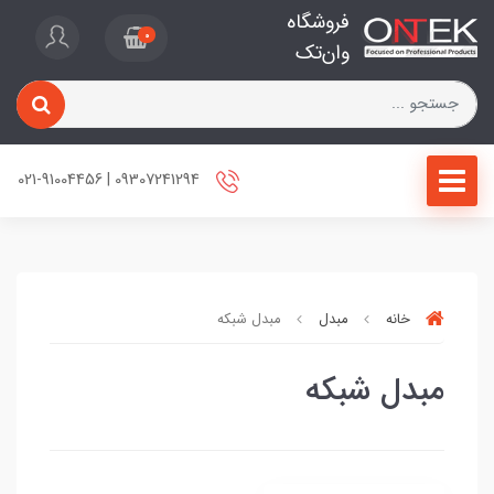
فروشگاه
0
وان‌تک
09307241294 | 021-91004456
خانه
مبدل
مبدل شبکه
مبدل شبکه