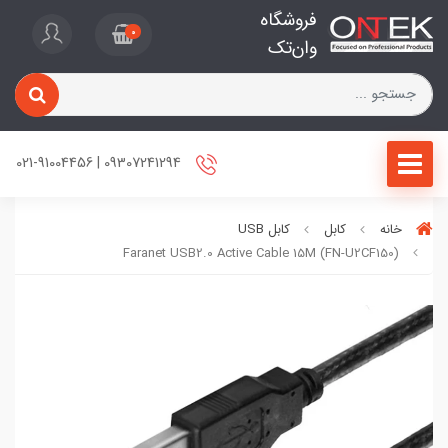
فروشگاه
0
وان‌تک
09307241294 | 021-91004456
خانه
کابل
کابل USB
Faranet USB2.0 Active Cable 15M (FN-U2CF150)