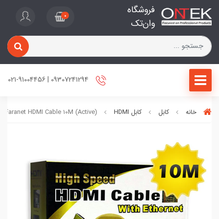
فروشگاه
0
وان‌تک
09307241294 | 021-91004456
خانه
کابل
کابل HDMI
Faranet HDMI Cable 10M (Active)