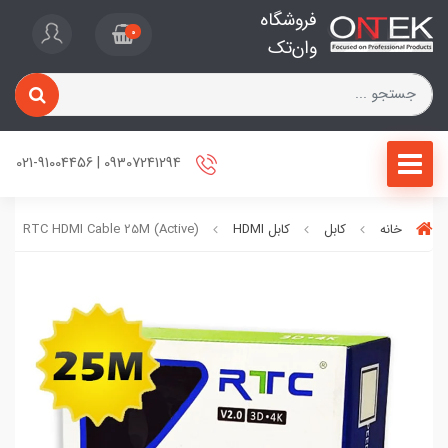
فروشگاه
0
وان‌تک
09307241294 | 021-91004456
خانه
کابل
کابل HDMI
RTC HDMI Cable 25M (Active)