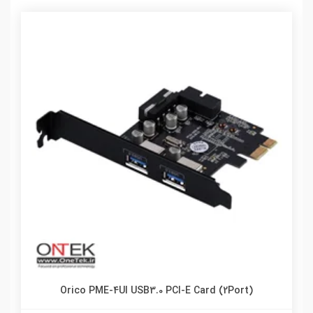
Orico PME-4UI USB3.0 PCI-E Card (2Port)