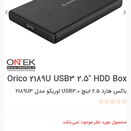
Orico 2189U USB3 2.5" HDD Box
باکس هارد 2.5 اینچ USB3.0 اوریکو مدل 2189U3
محصول مورد نظر موجود نمی‌باشد.