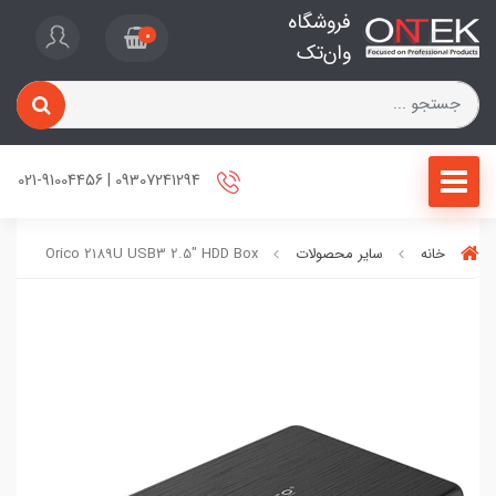
فروشگاه
0
وان‌تک
09307241294 | 021-91004456
خانه
سایر محصولات
Orico 2189U USB3 2.5" HDD Box