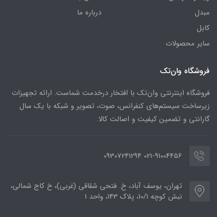
مبدل
درباره ما
کابل
سایر محصولات
فروشگاه وان‌تک
فروشگاه اینترنتی وان‌تک با افتخار درخدمت شماست. ارائه تجهیزات
زیرساخت سیستم‌های کنفرانس، صوت، تصویر و شبکه با یک سال
گارانتی و تضمین کیفیت و اصالت کالا.
021-91004456 09307241294
تهران، یوسف آباد، خ. فتحی شقاقی (غربی)، خ کاج شمالی،
نبش کوچه 10/1، پلاک 143، واحد 1