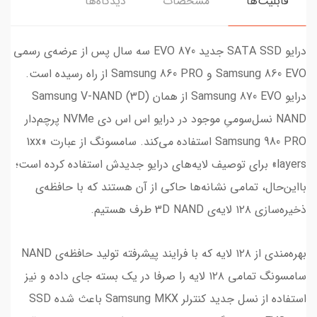
قابلیت‌ها
مشخصات
دیدگاه‌ها
درایو SATA SSD جدید 870 EVO سه سال پس از عرضه‌ی رسمی
Samsung 860 EVO و Samsung 860 PRO از راه رسیده است.
درایو Samsung 870 EVO از همان (Samsung V-NAND (3D
NAND نسل‌سومیِ موجود در درایو اس اس دی NVMe پرچم‌دار
Samsung 980 PRO استفاده می‌کند. سامسونگ از عبارت «1xx
layers» برای توصیف لایه‌های درایو جدیدش استفاده کرده است؛
بااین‌حال، تمامی نشانه‌ها حاکی از آن هستند که با حافظه‌ی
ذخیره‌سازی ۱۲۸ لایه‌ی 3D NAND طرف هستیم.
بهره‌مندی از ۱۲۸ لایه که با فرایند پیشرفته تولید حافظه‌ی NAND
سامسونگ تمامی ۱۲۸ لایه را صرفا در یک بسته جای داده و نیز
استفاده از نسل جدید کنترلر Samsung MKX باعث شده SSD