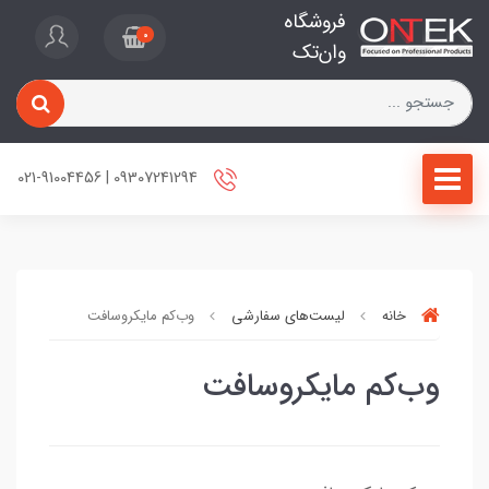
فروشگاه
0
وان‌تک
09307241294 | 021-91004456
خانه
لیست‌های سفارشی
وب‌کم مایکروسافت
وب‌کم مایکروسافت