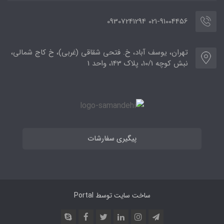
021-91004456 09307241294
تهران، یوسف آباد، خ. فتحی شقاقی (غربی)، خ کاج شمالی،
نبش کوچه 10/1، پلاک 143، واحد 1
پیگیری سفارشات
ساخت سایت توسط
Portal