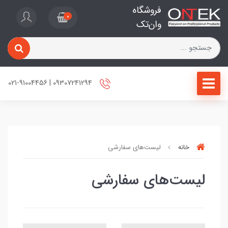
فروشگاه
0
وان‌تک
09307241294 | 021-91004456
خانه
لیست‌های سفارشی
لیست‌های سفارشی