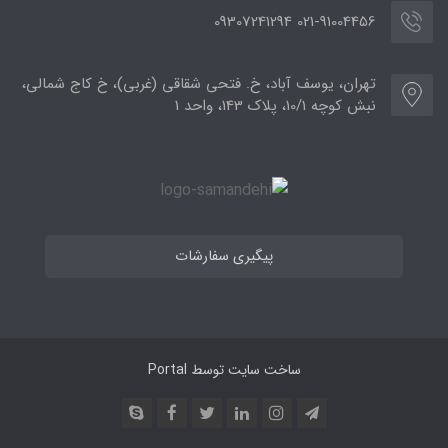
021-91004456 09307241294
تهران، یوسف آباد، خ. فتحی شقاقی (غربی)، خ کاج شمالی،
نبش کوچه 10/1، پلاک 143، واحد 1
پیگیری سفارشات
ساخت سایت توسط
Portal