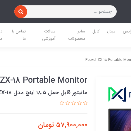
رانس
مبدل
کابل
سایر
مقالات
تماس با
در
محصولات
آموزشی
ما
ما
Peexel ZX-18 Portable Mon
 ZX-18 Portable Monitor
مانیتور قابل حمل 18.5 اینچ مدل Peexel ZX-18
57,900,000
تومان