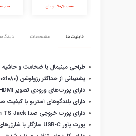
50,900,0 تومان
50,900,000 تومان
50,900,000
قابلیت‌ها
مشخصات
دیدگاه‌ه
طراحی مینیمال با ضخامت و حاشیه 
پشتیبانی از حداکثر رزولوشن Full-HD (1920x1080)
دارای پورت‌های ورودی تصویر Mini HDMI و USB-C
دارای بلندگوهای استریو با کیفیت ص
دارای پورت خروجی صدا 3.5mm TS Jack
پورت پاور USB-C سازگار با شارژرهای موبایل و تبلت