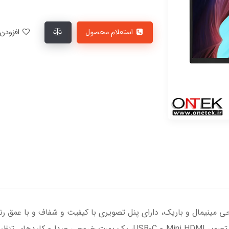
استعلام محصول
افزودن به لیست علاقمندی‌ها
ابل حمل برند Peexel سری ZX با طراحی مینیمال و باریک، دارای پنل تصویری با کیفیت و شفاف 
اچ‌دی پشتیبانی می کند. دارای دو پورت ورودی تصویر Mini HDMI و USB-C، ی