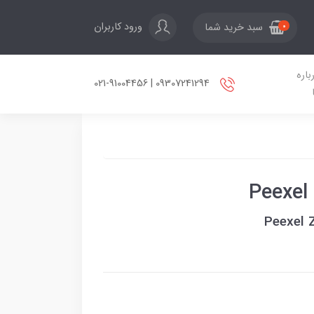
ورود کاربران
سبد خرید شما
0
باره
09307241294 | 021-91004456
Peexel