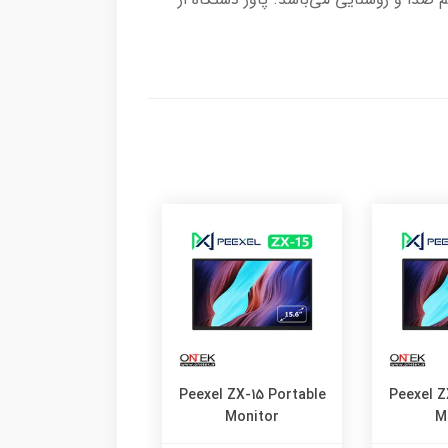
el ZX-15 Portable
Peexel ZX-15 Portable
Peexel Z
Monitor
Monitor
M