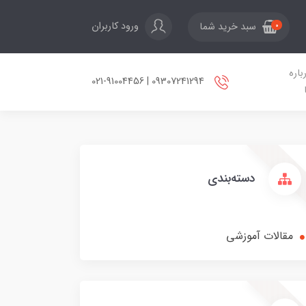
ورود کاربران
سبد خرید شما
0
باره
09307241294 | 021-91004456
دسته‌بندی
مقالات آموزشی