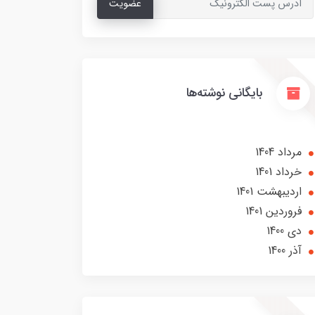
عضویت
بایگانی نوشته‌ها
مرداد 1404
خرداد 1401
ارديبهشت 1401
فروردین 1401
دی 1400
آذر 1400