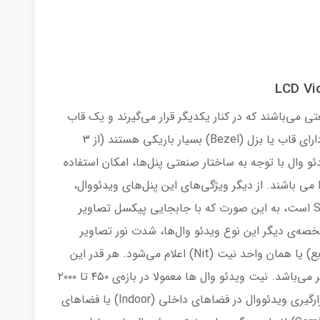
ایشگر صنعتی می‌باشند که در کنار یکدیگر قرار می‌گیرند و یک قاب
یکپارچه تشکیل می‌دهند. این نوع نمایشگرها دارای قاب یا بزل (Bezel) بسیار باریکی هستند (از 3
نمایشگرهای ویدئو وال با توجه به ساختار صنعتی پنل‌ها، امکان استفاده
ت و بصورت ۲۴ ساعته را دارا می باشند. از دیگر ویژگی‌های این پنل‌های ویدئووال،
جلوگیری از جا ماندگی تصویر یا Screen Burn-in است، به این صورت که با جابجایی پیکسل تصاویر
خصه‌ی دیگر این نوع ویدئو‌ وال‌ها، شدت نور تصاویر
است که بر اساس واحد cd/m2 (کندل بر متر مربع) یا همان واحد نیت (Nit) اعلام می‌شود. هر قدر این
عدد بالاتر باشد شدت نور تصویر ویدئووال بیشتر می‌باشد. نیت ویدئو وال ها معمولا در بازه‌ی ۴۵۰ تا ۲۰۰۰
است، که انتخاب عدد مناسب بر اساس محل قرارگیری ویدئووال در فضاهای داخلی (Indoor) یا فضاهای