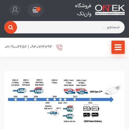
فروشگاه
0
وان‌تک
09307241294 | 021-91004456