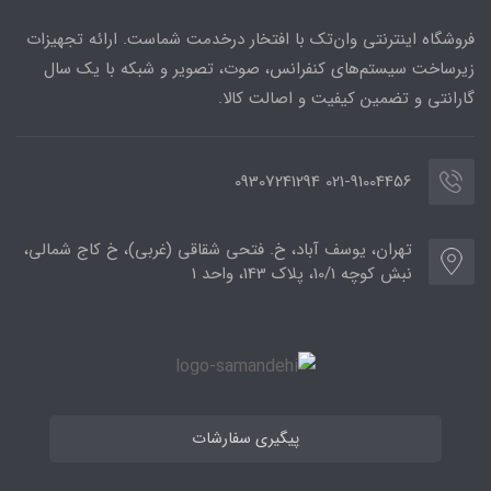
فروشگاه اینترنتی وان‌تک با افتخار درخدمت شماست. ارائه تجهیزات
زیرساخت سیستم‌های کنفرانس، صوت، تصویر و شبکه با یک سال
گارانتی و تضمین کیفیت و اصالت کالا.
021-91004456 09307241294
تهران، یوسف آباد، خ. فتحی شقاقی (غربی)، خ کاج شمالی،
نبش کوچه 10/1، پلاک 143، واحد 1
پیگیری سفارشات