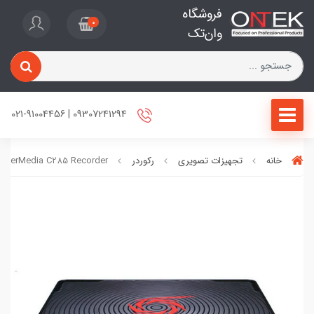
فروشگاه
0
وان‌تک
09307241294 | 021-91004456
خانه
تجهیزات تصویری
رکوردر
AVerMedia C285 Recorder