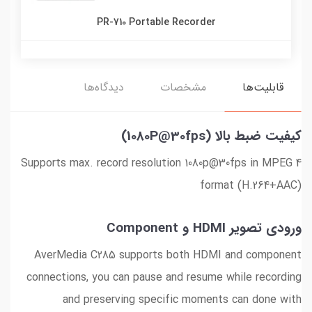
PR-710 Portable Recorder
قابلیت‌ها
مشخصات
دیدگاه‌ها
کیفیت ضبط بالا (1080P@30fps)
Supports max. record resolution 1080p@30fps in MPEG 4
format (H.264+AAC)
ورودی تصویر HDMI و Component
AverMedia C285 supports both HDMI and component
connections, you can pause and resume while recording
and preserving specific moments can done with