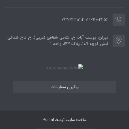
021-91004456 09307241294
تهران، یوسف آباد، خ. فتحی شقاقی (غربی)، خ کاج شمالی،
نبش کوچه 10/1، پلاک 143، واحد 1
پیگیری سفارشات
ساخت سایت توسط
Portal