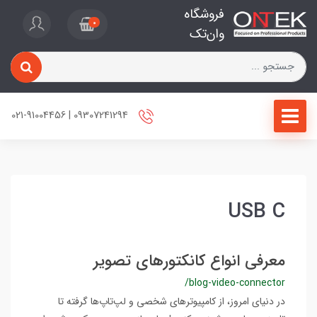
فروشگاه
0
وان‌تک
09307241294 | 021-91004456
USB C
معرفی انواع کانکتورهای تصویر
/blog-video-connector
در دنیای امروز، از کامپیوترهای شخصی و لپ‌تاپ‌ها گرفته تا