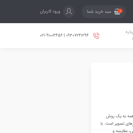
ورود کاربران
سبد خرید شما
0
باره
09307241294 | 021-91004456
، همه به یک روش
رهای تصویر است. با
فی، مقایسه و