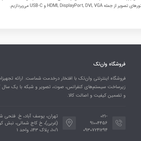
HDMI, DisplayPort, DVI, VG و USB-C می‌پردازیم.
فروشگاه وان‌تک
فروشگاه اینترنتی وان‌تک با افتخار درخدمت شماست. ارائه تجهیزا
زیرساخت سیستم‌های کنفرانس، صوت، تصویر و شبکه با یک سال گا
و تضمین کیفیت و اصالت کالا.
021-
تهران، یوسف آباد، خ. فتحی ش
91004456
(غربی)، خ کاج شمالی، نبش ک
09307241294
10/1، پلاک 143، واحد 1