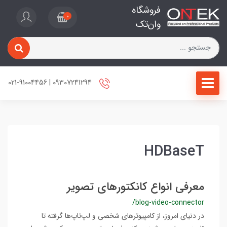
فروشگاه
0
وان‌تک
09307241294 | 021-91004456
HDBaseT
معرفی انواع کانکتورهای تصویر
/blog-video-connector
در دنیای امروز، از کامپیوترهای شخصی و لپ‌تاپ‌ها گرفته تا