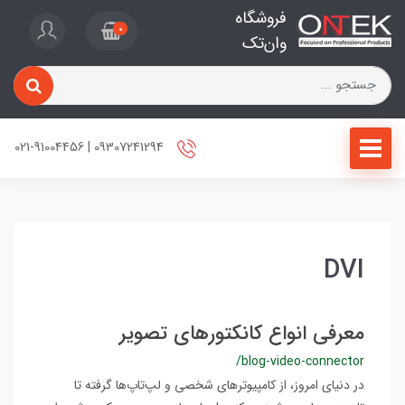
فروشگاه
0
وان‌تک
09307241294 | 021-91004456
DVI
معرفی انواع کانکتورهای تصویر
/blog-video-connector
در دنیای امروز، از کامپیوترهای شخصی و لپ‌تاپ‌ها گرفته تا