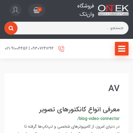
فروشگاه
0
وان‌تک
09307241294 | 021-91004456
AV
معرفی انواع کانکتورهای تصویر
/blog-video-connector
در دنیای امروز، از کامپیوترهای شخصی و لپ‌تاپ‌ها گرفته تا