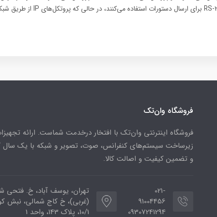
مانند RS-485 یا RS-232 برای ارسال دستورات است
فروشگاه وان‌تک
فروشگاه اینترنتی وان‌تک با افتخار درخدمت شماست. ارائه تجهیزا
زیرساخت سیستم‌های کنفرانس، صوت، تصویر و شبکه با یک سال گا
و تضمین کیفیت و اصالت کالا.
021-
تهران، یوسف آباد، خ. فتحی ش
91004456
(غربی)، خ کاج شمالی، نبش ک
09307241294
10/1، پلاک 143، واحد 1