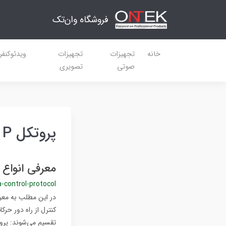
فروشگاه وان‌تک
خانه
تجهیزات
تجهیزات
ویدئوکنف
صوتی
تصویری
پروتکل Pelco P
معرفی انواع 
-control-protocol
در این مطلب به معرف
کنترل از راه دور حرک