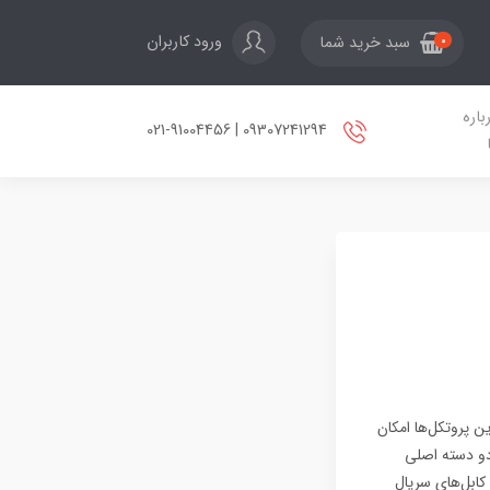
ورود کاربران
سبد خرید شما
0
باره
09307241294 | 021-91004456
ن پروتکل‌ها امکان
 دو دسته اصلی
لوگ معمولاً از طریق کابل‌های سریال